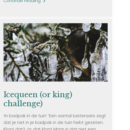
Continue reading
Icequeen (or king)
challenge)
‘In badpak in de tuin’ ‘Een aantal luisteraars zegt
dat je net in je badpak in de tuin hebt gezeten.
Klopt dat? Ja, dat klopt Maar is dat niet een