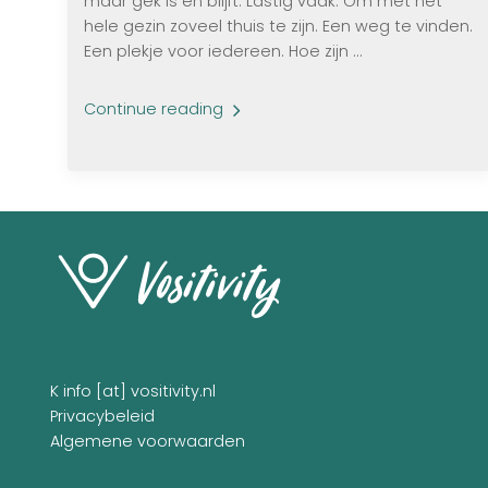
maar gek is en blijft. Lastig vaak. Om met het
hele gezin zoveel thuis te zijn. Een weg te vinden.
Een plekje voor iedereen. Hoe zijn ...
Continue reading
K info [at] vositivity.nl
Privacybeleid
Algemene voorwaarden