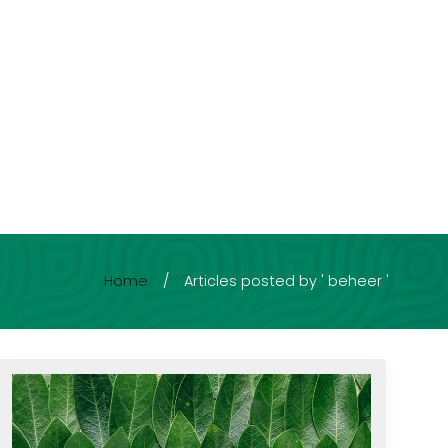
Home
/
Articles posted by ' beheer '