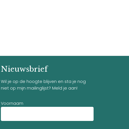
Nieuwsbrief
Wil je op de hoogte blijven en sta je nog
niet op mijn mailinglijst? Meld je aan!
Voornaam