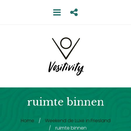
ruimte binnen
Home
/
Weekend de Luxe in Friesland
/
ruimte binnen