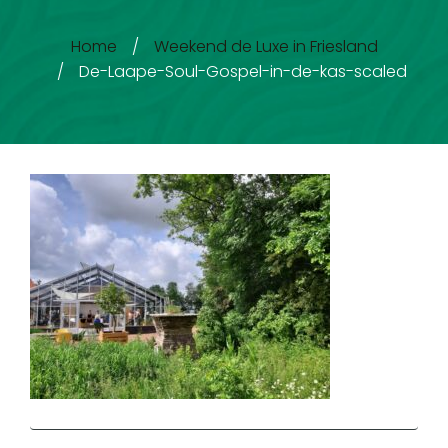
Home
/
Weekend de Luxe in Friesland
/
De-Laape-Soul-Gospel-in-de-kas-scaled