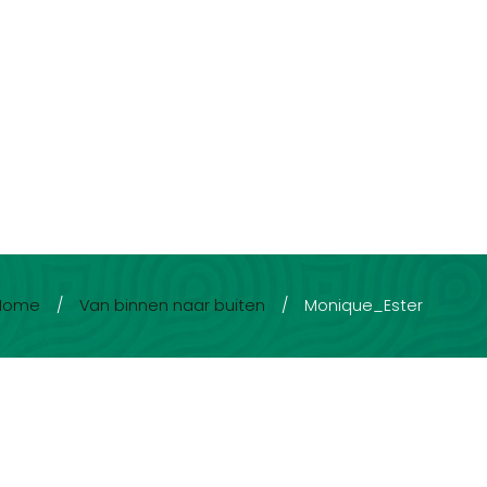
Home
/
Van binnen naar buiten
/
Monique_Ester