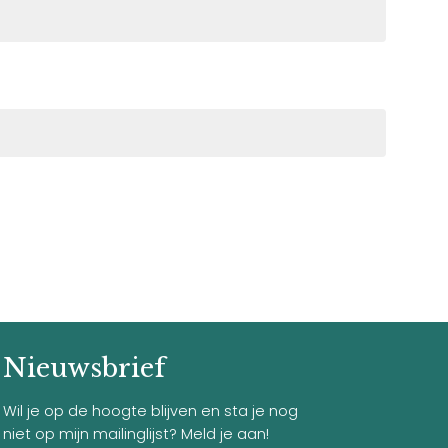
Nieuwsbrief
Wil je op de hoogte blijven en sta je nog
niet op mijn mailinglijst? Meld je aan!