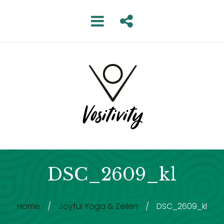
DSC_2609_kl
Home
/
Joyful Yoga & Zeilen
/
DSC_2609_kl