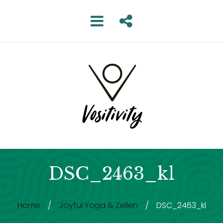
DSC_2463_kl
Home
/
Joyful Yoga & Zeilen
/
DSC_2463_kl