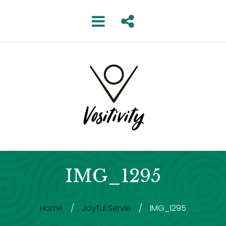
IMG_1295
Home
/
Joyful Servië
/
IMG_1295