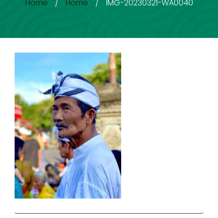
Home
/
Home
/
IMG-20230321-WA0040