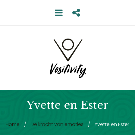
Yvette en Ester
Home
/
De kracht van emoties
/
Yvette en Ester