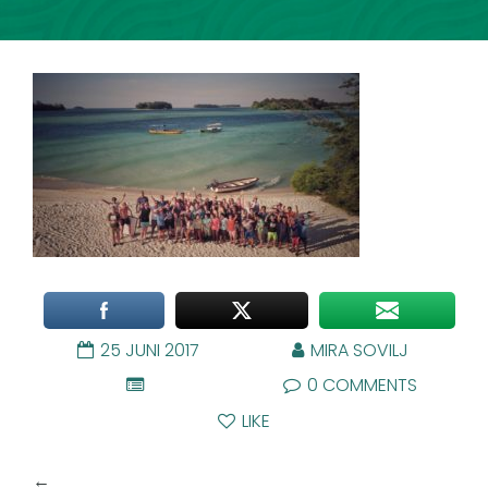
25 JUNI 2017
MIRA SOVILJ
0 COMMENTS
LIKE
←
⁠⁠⁠Family Island met Johnny de Mol, ik was erbij!